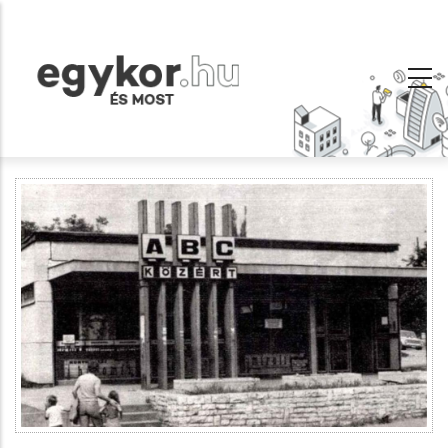
Ugrás
a
tartalomra