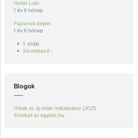
Hotel Lido
1 év 6 hónap
Pajzsvivo képei
1 év 6 hónap
1. oldal
Oldalszámozás
Következő
Következő ›
oldal
Blogok
Hibák az új oldal indulásakor (2021)
Elindult az egykor.hu