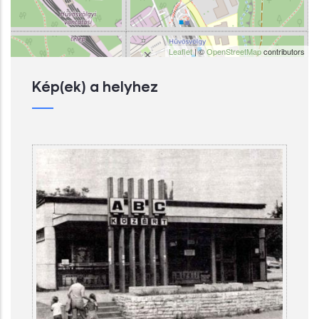
Leaflet
| ©
OpenStreetMap
contributors
Kép(ek) a helyhez