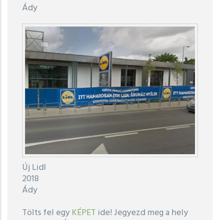
Ády
Új Lidl
2018
Ády
Tölts fel egy
KÉPET
ide! Jegyezd meg a hely