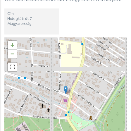
Cím
Hidegkúti út 7.
Magyarország
Hosszúsági
+
és
széleségi
−
fokok