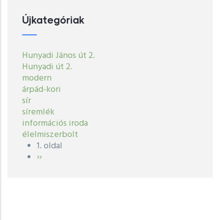
Újkategóriak
Hunyadi János út 2.
Hunyadi út 2.
modern
árpád-kori
sír
síremlék
információs iroda
élelmiszerbolt
1. oldal
Oldalszámozás
Következő
››
oldal