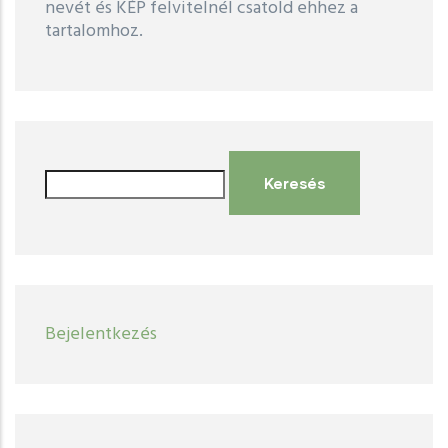
nevét és KÉP felvitelnél csatold ehhez a
tartalomhoz.
Keresés
User
Bejelentkezés
account
menu