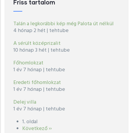
Friss tartalom
Talán a legkorábbi kép még Palota út nélkül
4 hónap 2 hét
|
tehtube
A sérült középrizalit
10 hónap 3 hét
|
tehtube
Főhomlokzat
1 év 7 hónap
|
tehtube
Eredeti főhomlokzat
1 év 7 hónap
|
tehtube
Delej villa
1 év 7 hónap
|
tehtube
1. oldal
Oldalszámozás
Következő
Következő ››