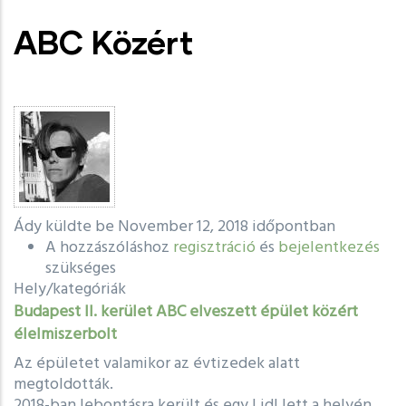
ABC Közért
Ády
küldte be November 12, 2018 időpontban
A hozzászóláshoz
regisztráció
és
bejelentkezés
szükséges
Hely/kategóriák
Budapest II. kerület
ABC
elveszett épület
közért
élelmiszerbolt
Az épületet valamikor az évtizedek alatt
megtoldották.
2018-ban lebontásra került és egy Lidl lett a helyén.